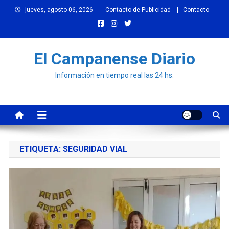
Skip
jueves, agosto 06, 2026
Contacto de Publicidad
Contacto
to
content
El Campanense Diario
Información en tiempo real las 24 hs.
ETIQUETA:
SEGURIDAD VIAL